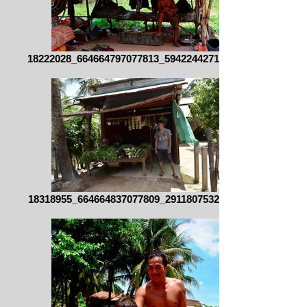
18222028_664664797077813_594224427128923
18318955_664664837077809_291180753205545