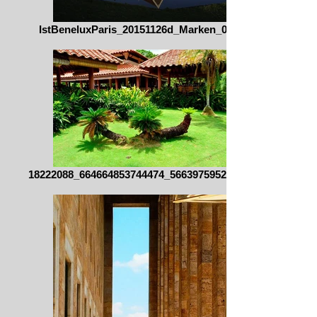
IstBeneluxParis_20151126d_Marken_0153
18222088_664664853744474_566397595236505