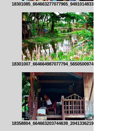
18301085_664663277077965_949101483355460
18301007_664664987077794_565050097451307
18358804_664663203744639_204133621985209