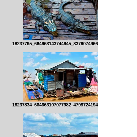
18237795_664663143744645_337907496618914
18237834_664663107077982_479972419455543