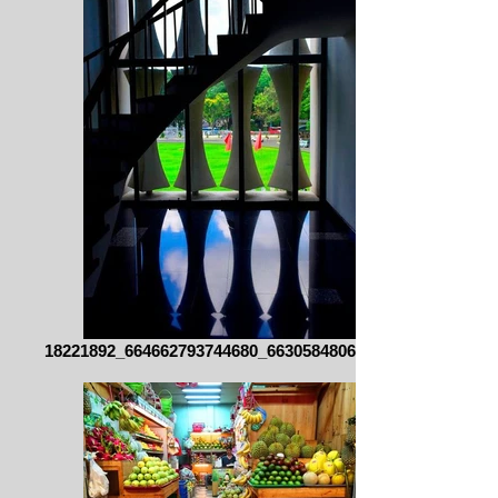
18221892_664662793744680_663058480665230