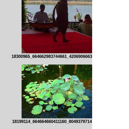
18300965_664662983744661_420690666307608
18199114_664664660411160_804937971470293