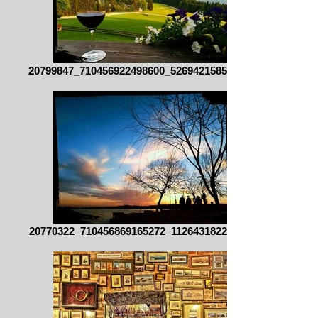
20799847_710456922498600_526942158546693
20770322_710456869165272_112643182225230