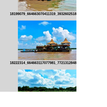
18199079_664663070411319_393260251810331
18222314_664663117077981_772131284850752