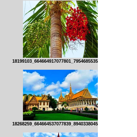
18199103_664664917077801_795468553520997
18268259_664664537077839_894033804555417