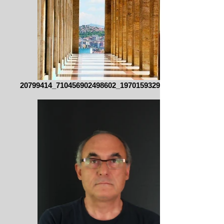
20799414_710456902498602_197015932993705