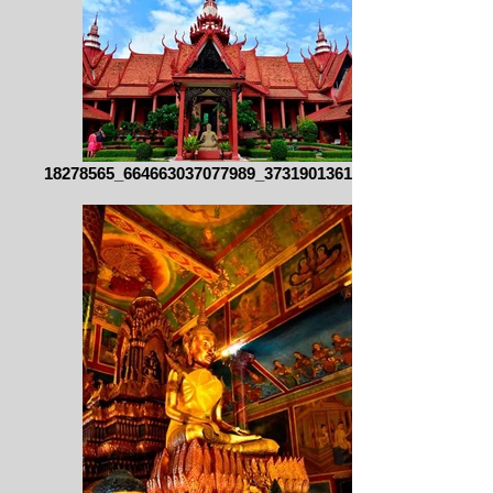
18278565_664663037077989_373190136105271