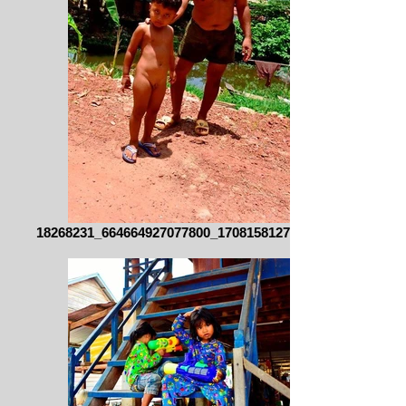
18268231_664664927077800_170815812756834