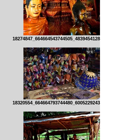
18274847_664664543744505_483945412848991
18320554_664664793744480_600522924381097