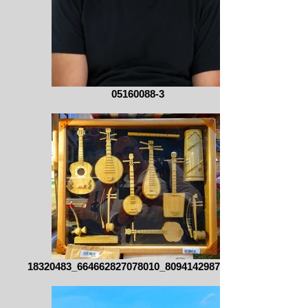
05160088-3
18320483_664662827078010_809414298737560