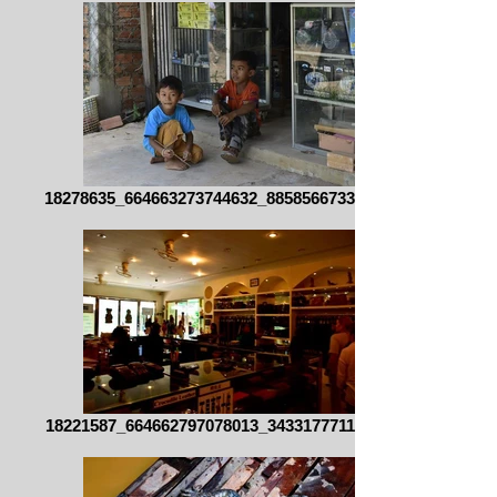
18278635_664663273744632_885856673395245
18221587_664662797078013_343317771159802