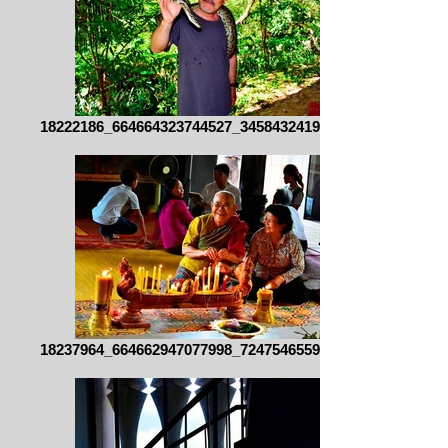
18222186_664664323744527_345843241941599
18237964_664662947077998_724754655984368