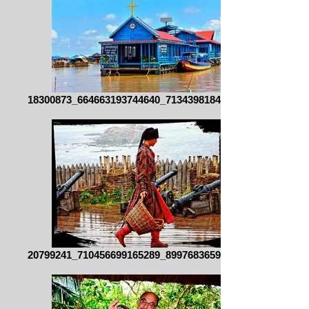
18300873_664663193744640_713439818473974
20799241_710456699165289_899768365981272