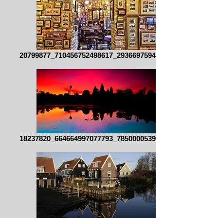
20799877_710456752498617_293669759499963
18237820_664664997077793_785000053960489