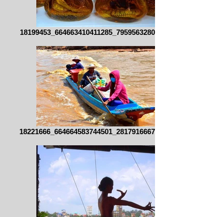
18199453_664663410411285_795956328045043
18221666_664664583744501_281791666723781