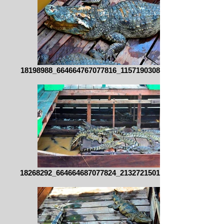
18198988_664664767077816_115719030880052
18268292_664664687077824_213272150120660