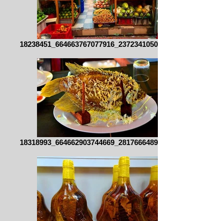
18238451_664663767077916_237234105009172
18318993_664662903744669_281766648999408