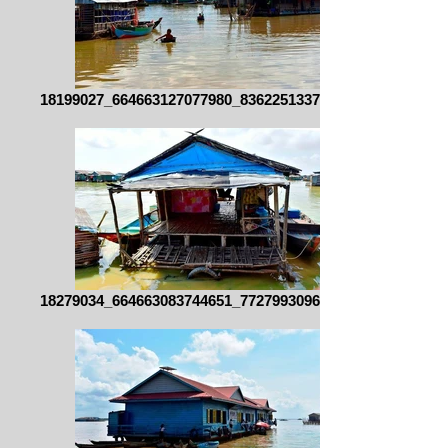
18199027_664663127077980_836225133750305
18279034_664663083744651_772799309654301